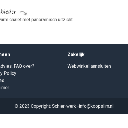
warm chalet met panoramisch uitzicht
meen
Zakelijk
dvies, FAQ over?
Webwinkel aansluiten
y Policy
es
aimer
© 2023 Copyright: Schier-werk -info@koopslim.nl