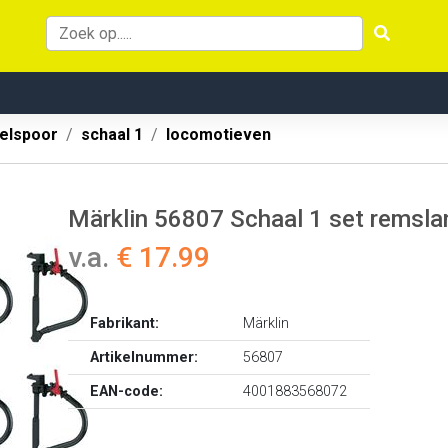
elspoor
schaal 1
locomotieven
Märklin 56807 Schaal 1 set remslan
v.a.
€ 17.99
Fabrikant:
Märklin
Artikelnummer:
56807
EAN-code:
4001883568072