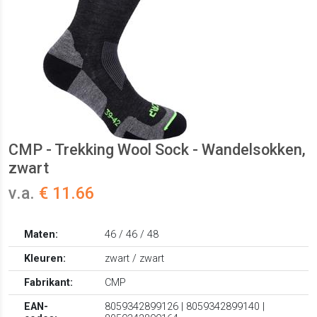
CMP - Trekking Wool Sock - Wandelsokken,
zwart
v.a.
€ 11.66
Maten:
46 / 46 / 48
Kleuren:
zwart / zwart
Fabrikant:
CMP
EAN-
8059342899126 | 8059342899140 |