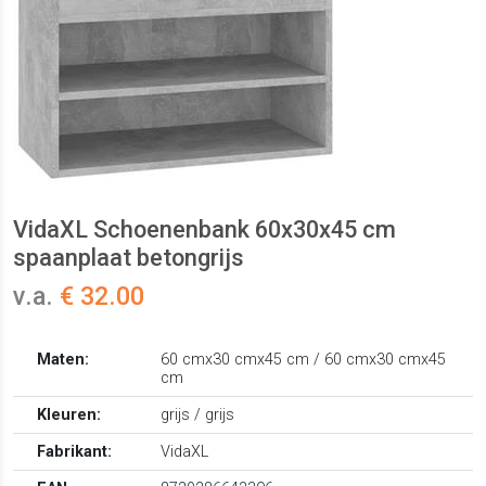
VidaXL Schoenenbank 60x30x45 cm
spaanplaat betongrijs
v.a.
€ 32.00
Maten:
60 cmx30 cmx45 cm / 60 cmx30 cmx45
cm
Kleuren:
grijs / grijs
Fabrikant:
VidaXL