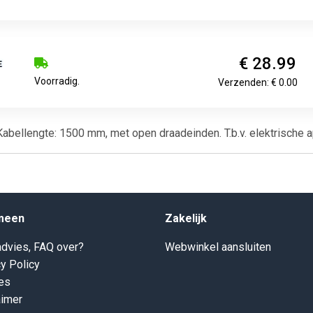
€ 28.99
Voorradig.
Verzenden: € 0.00
abellengte: 1500 mm, met open draadeinden. T.b.v. elektrische 
meen
Zakelijk
dvies, FAQ over?
Webwinkel aansluiten
y Policy
es
aimer