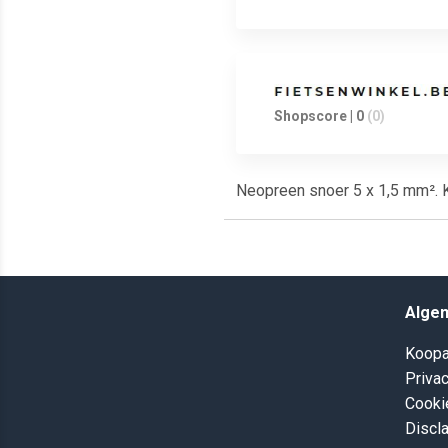
Shopscore | 0
(0)
Neopreen snoer 5 x 1,5 mm². K
Alge
Koopa
Privac
Cooki
Discl