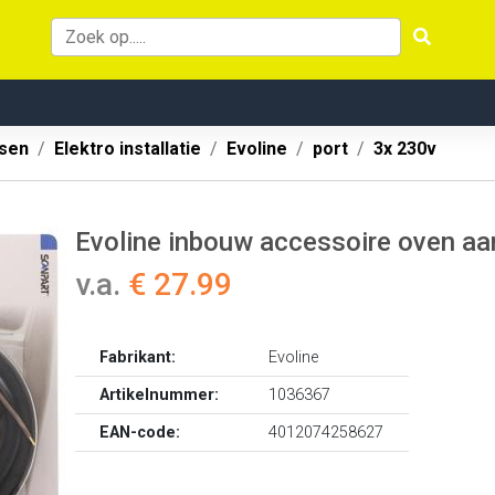
ssen
Elektro installatie
Evoline
port
3x 230v
Evoline inbouw accessoire oven aa
v.a.
€ 27.99
Fabrikant:
Evoline
Artikelnummer:
1036367
EAN-code:
4012074258627