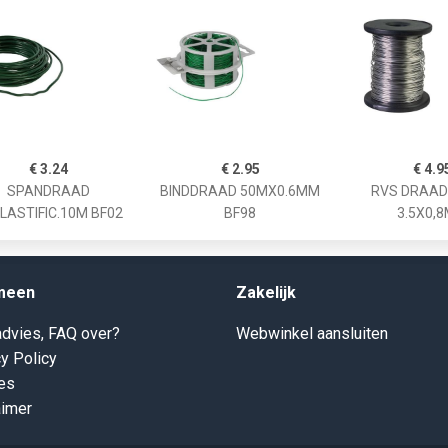
€ 3.24
€ 2.95
€ 4.9
SPANDRAAD
BINDDRAAD 50MX0.6MM
RVS DRAAD 
LASTIFIC.10M BF02
BF98
3.5X0,
meen
Zakelijk
dvies, FAQ over?
Webwinkel aansluiten
y Policy
es
aimer