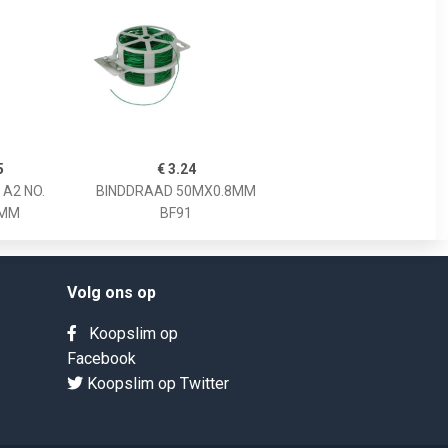
5
€ 3.24
A2 NO.
BINDDRAAD 50MX0.8MM
8MM
BF91
Volg ons op
Koopslim op
Facebook
Koopslim op Twitter