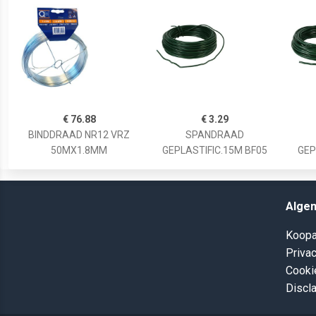
€ 76.88
€ 3.29
BINDDRAAD NR12 VRZ
SPANDRAAD
50MX1.8MM
GEPLASTIFIC.15M BF05
GEP
Alge
Koopa
Privac
Cooki
Discl