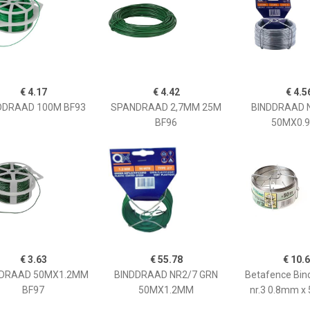
€ 4.17
€ 4.42
€ 4.5
DDRAAD 100M BF93
SPANDRAAD 2,7MM 25M
BINDDRAAD N
BF96
50MX0.
€ 3.63
€ 55.78
€ 10.
DDRAAD 50MX1.2MM
BINDDRAAD NR2/7 GRN
Betafence Bin
BF97
50MX1.2MM
nr.3 0.8mm x