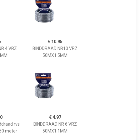
6
€ 10.95
R 4 VRZ
BINDDRAAD NR10 VRZ
9MM
50MX1.5MM
60
€ 4.97
ddraad rvs
BINDDRAAD NR 6 VRZ
 50 meter
50MX1.1MM