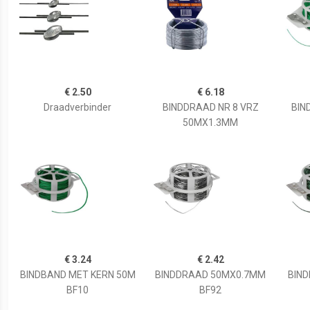
€ 2.50
€ 6.18
Draadverbinder
BINDDRAAD NR 8 VRZ
BIN
50MX1.3MM
€ 3.24
€ 2.42
BINDBAND MET KERN 50M
BINDDRAAD 50MX0.7MM
BIN
BF10
BF92