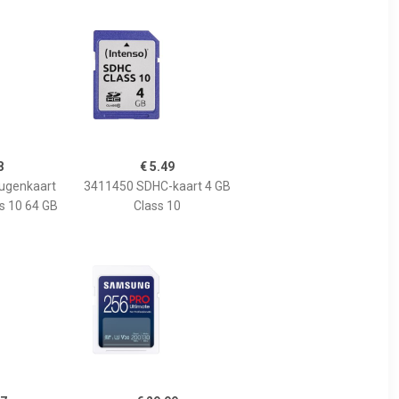
8
€ 5.49
ugenkaart
3411450 SDHC-kaart 4 GB
ss 10 64 GB
Class 10