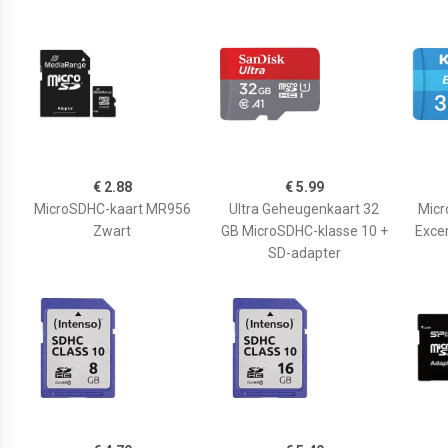
€ 2.88
€ 5.99
MicroSDHC-kaart MR956
Ultra Geheugenkaart 32
Micr
Zwart
GB MicroSDHC-klasse 10 +
Excer
SD-adapter