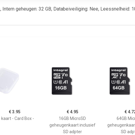
 Intern geheugen: 32 GB, Databeiveiliging: Nee, Leessnelheid: 100
€ 3.95
€ 4.95
€ 4.7
 kaart - Card Box -
16GB MicroSD
64GB Mic
geheugenkaart inclusief
geheugenkaart
SD adpter
SD adp