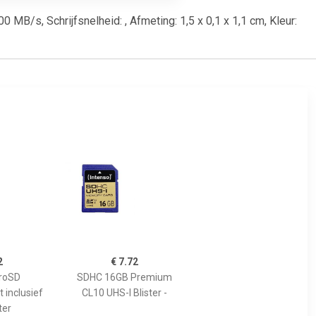
 MB/s, Schrijfsnelheid: , Afmeting: 1,5 x 0,1 x 1,1 cm, Kleur:
2
€ 7.72
roSD
SDHC 16GB Premium
 inclusief
CL10 UHS-I Blister -
ter