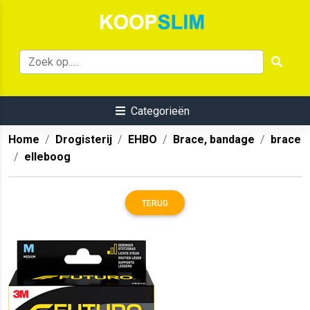
Categorieën
Home
Drogisterij
EHBO
Brace, bandage
brace
elleboog
TERUG