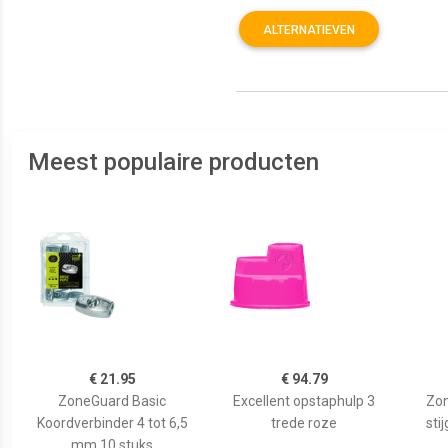
ALTERNATIEVEN
Meest populaire producten
€ 21.95
€ 94.79
ZoneGuard Basic
Excellent opstaphulp 3
Zon
Koordverbinder 4 tot 6,5
trede roze
sti
mm 10 stuks