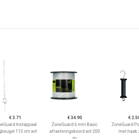
€ 3.71
€ 34.90
€ 2.5
eGuard Instappaal
ZoneGuard 6 mm Basic
ZoneGuard Po
jgbeugel 115 cm wit
afrasteringskoord wit 200
met haak 
m