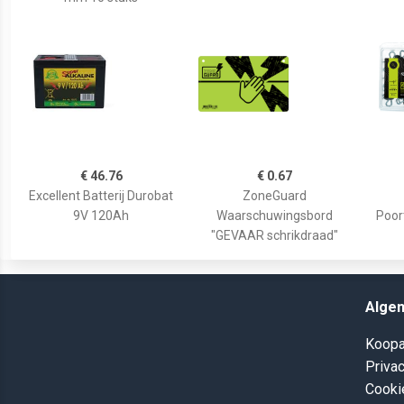
€ 46.76
€ 0.67
Excellent Batterij Durobat
ZoneGuard
9V 120Ah
Waarschuwingsbord
Poor
"GEVAAR schrikdraad"
Alge
Koopa
Privac
Cooki