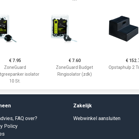
€ 7.95
€ 7.60
€ 152.
ZoneGuard
ZoneGuard Budget
Opstaphulp 2 T
tgreepanker isolator
Ringisolator (zdk)
10 St.
meen
Zakelijk
dvies, FAQ over?
Webwinkel aansluiten
y Policy
es