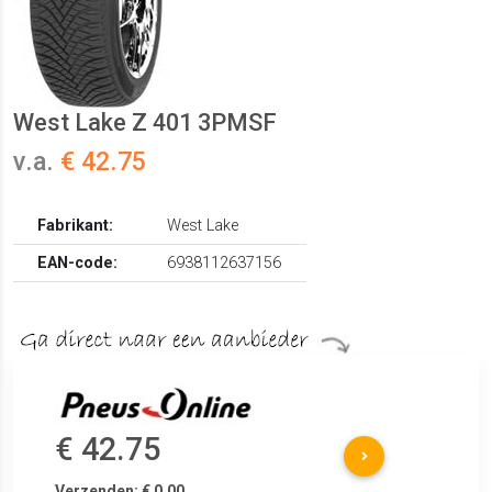
West Lake Z 401 3PMSF
v.a.
€ 42.75
Fabrikant:
West Lake
EAN-code:
6938112637156
€ 42.75
Verzenden: € 0.00