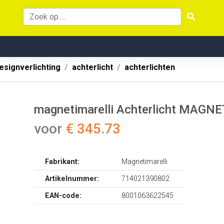
esignverlichting
achterlicht
achterlichten
magnetimarelli Achterlicht MAG
voor
€ 345.73
Fabrikant:
Magnetimarelli
Artikelnummer:
714021390802
EAN-code:
8001063622545