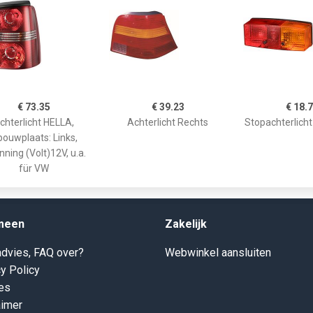
€ 73.35
€ 39.23
€ 18.
chterlicht HELLA,
Achterlicht Rechts
Stopachterlicht 
bouwplaats: Links,
ning (Volt)12V, u.a.
für VW
meen
Zakelijk
dvies, FAQ over?
Webwinkel aansluiten
y Policy
es
aimer