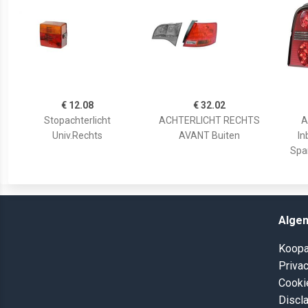
€ 12.08
€ 32.02
Stopachterlicht
ACHTERLICHT RECHTS
A
Univ.Rechts
AVANT Buiten
In
Span
Alge
Koopa
Privac
Cooki
Discl