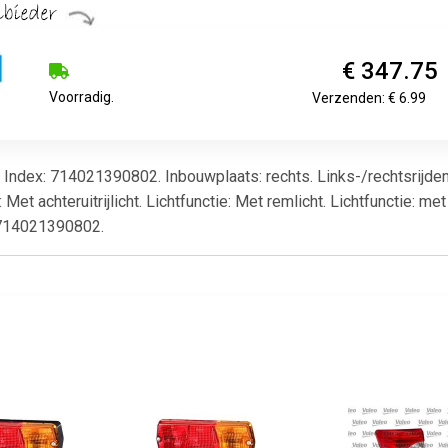
€ 347.75
Voorradig.
Verzenden: € 6.99
ndex: 714021390802. Inbouwplaats: rechts. Links-/rechtsrijdend
t achteruitrijlicht. Lichtfunctie: Met remlicht. Lichtfunctie: met a
 714021390802.