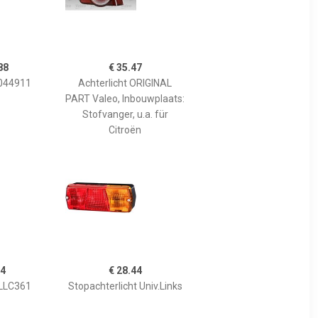
88
€ 35.47
 044911
Achterlicht ORIGINAL
PART Valeo, Inbouwplaats:
Stofvanger, u.a. für
Citroën
74
€ 28.44
 LLC361
Stopachterlicht Univ.Links