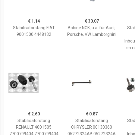
€ 1.14
€ 30.07
Stabilisatorstang FIAT
Bobine NGK, u.a. für Audi,
Stab
9001500 4448132
Porsche, VW, Lamborghini
Inbou
en r
€ 2.60
€ 0.87
Stabilisatorstang
Stabilisatorstang
Stab
RENAULT 4001505
CHRYSLER 00130360
7700799404,7700799404
05272324AB,05272324A
Inb