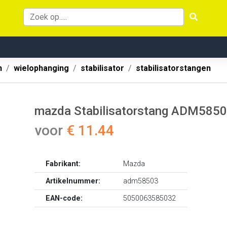
n
wielophanging
stabilisator
stabilisatorstangen
mazda Stabilisatorstang ADM585
voor
€ 11.44
Fabrikant:
Mazda
Artikelnummer:
adm58503
EAN-code:
5050063585032