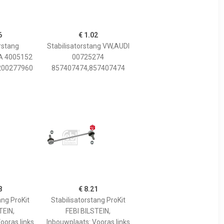
6
€ 1.02
rstang
Stabilisatorstang VW,AUDI
A 4005152
00725274
200277960
857407474,857407474
8
€ 8.21
ang ProKit
Stabilisatorstang ProKit
TEIN,
FEBI BILSTEIN,
ooras links
Inbouwplaats: Vooras links