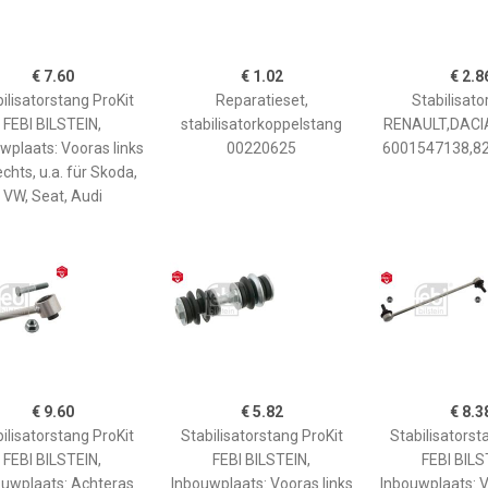
€ 7.60
€ 1.02
€ 2.8
ilisatorstang ProKit
Reparatieset,
Stabilisato
FEBI BILSTEIN,
stabilisatorkoppelstang
RENAULT,DACI
wplaats: Vooras links
00220625
6001547138,8
echts, u.a. für Skoda,
VW, Seat, Audi
€ 9.60
€ 5.82
€ 8.3
ilisatorstang ProKit
Stabilisatorstang ProKit
Stabilisatorst
FEBI BILSTEIN,
FEBI BILSTEIN,
FEBI BILS
ouwplaats: Achteras
Inbouwplaats: Vooras links
Inbouwplaats: V