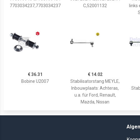
7703034237,7703034237
C,52001132
links 
S
€ 36.31
€ 14.02
Bobine U2007
Stabilisatorstang MEYLE,
Inbouwplaats: Achteras,
Stab
u.a. für Ford, Renault,
Mazda, Nissan
Alge
Koopa