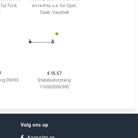
 für Ford,
en rechts, u.a. für Opel,
o
Saab, Vauxhall
7
€ 15.57
tang 09093
Stabilisatorstang
1160600063HD
Volg ons op
Koopslim op