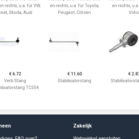
en rechts, u.a. für VW,
en rechts, u.a. für Toyota,
en rechts, u.a.
eat, Skoda, Audi
Peugeot, Citroën
Volv
€ 6.72
€ 11.60
€ 2.8
Verb Stang
Stabilisatorstang
Stabilisators
ilisatorstang TC554
meen
Zakelijk
dvies, FAQ over?
Webwinkel aansluiten