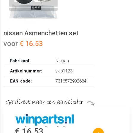
nissan Asmanchetten set
voor
€ 16.53
Fabrikant:
Nissan
Artikelnummer:
vkjp1123
EAN-code:
7316572902684
€ 16.53