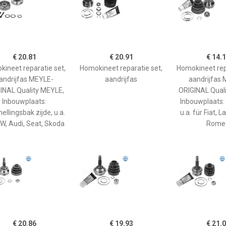
€ 20.81
€ 20.91
€ 14.
ineet reparatie set,
Homokineet reparatie set,
Homokineet rep
andrijfas MEYLE-
aandrijfas
aandrijfas
INAL Quality MEYLE,
ORIGINAL Qual
Inbouwplaats:
Inbouwplaats: 
ellingsbak zijde, u.a.
u.a. für Fiat, L
VW, Audi, Seat, Skoda
Rome
€ 20.86
€ 19.93
€ 21.