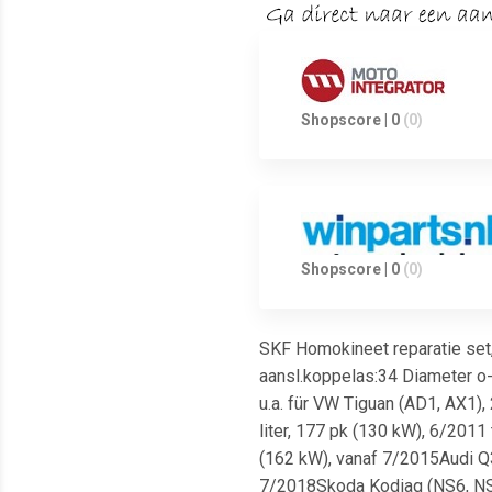
Shopscore | 0
(0)
Shopscore | 0
(0)
SKF Homokineet reparatie set, 
aansl.koppelas:34 Diameter o
u.a. für VW Tiguan (AD1, AX1),
liter, 177 pk (130 kW), 6/2011
(162 kW), vanaf 7/2015Audi Q3 
7/2018Skoda Kodiaq (NS6, NS7,