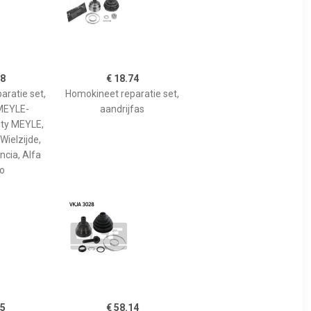
18
€ 18.74
aratie set,
Homokineet reparatie set,
 MEYLE-
aandrijfas
ity MEYLE,
Wielzijde,
ancia, Alfa
o
05
€ 58.14