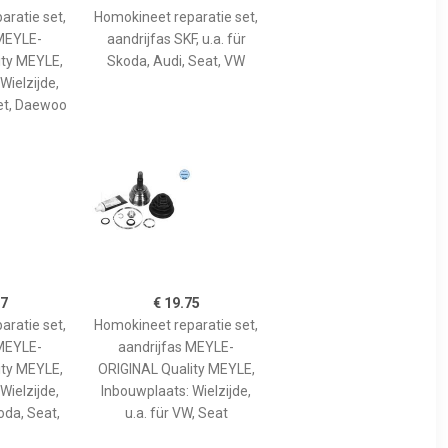
aratie set,
Homokineet reparatie set,
 MEYLE-
aandrijfas SKF, u.a. für
ity MEYLE,
Skoda, Audi, Seat, VW
Wielzijde,
let, Daewoo
97
€ 19.75
aratie set,
Homokineet reparatie set,
 MEYLE-
aandrijfas MEYLE-
ity MEYLE,
ORIGINAL Quality MEYLE,
Wielzijde,
Inbouwplaats: Wielzijde,
oda, Seat,
u.a. für VW, Seat