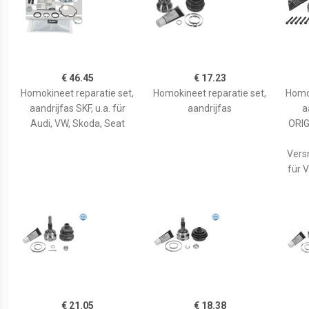
€ 46.45
€ 17.23
Homokineet reparatie set,
Homokineet reparatie set,
Homok
aandrijfas SKF, u.a. für
aandrijfas
a
Audi, VW, Skoda, Seat
ORIG
Versn
für 
€ 21.05
€ 18.38