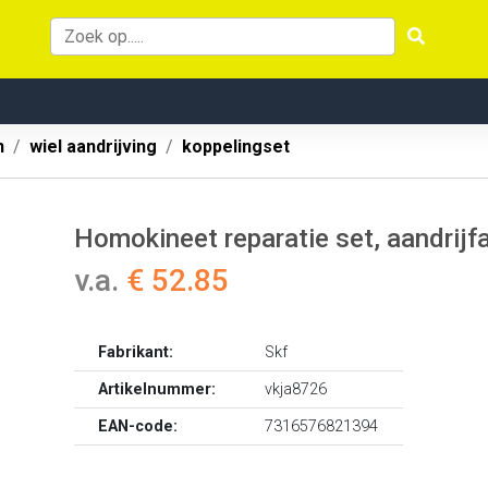
n
wiel aandrijving
koppelingset
Homokineet reparatie set, aandrijfa
v.a.
€ 52.85
Fabrikant:
Skf
Artikelnummer:
vkja8726
EAN-code:
7316576821394