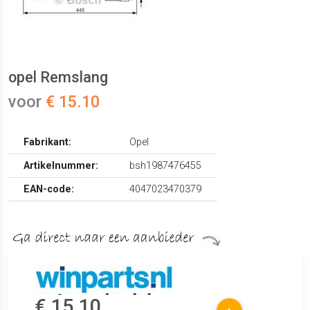
opel Remslang
voor
€ 15.10
Fabrikant:
Opel
Artikelnummer:
bsh1987476455
EAN-code:
4047023470379
€ 15.10