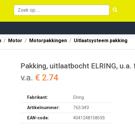
n
Motor
Motorpakkingen
Uitlaatsysteem pakking
Pakking, uitlaatbocht ELRING, u.a.
v.a.
€ 2.74
Fabrikant:
Elring
Artikelnummer:
763.349
EAN-code:
4041248158593