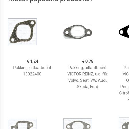
€ 1.24
€ 0.78
Pakking, uitlaatbocht
Pakking, uitlaatbocht
Pa
13022400
VICTOR REINZ, u.a. für
VIC
Volvo, Seat, VW, Audi,
O
Skoda, Ford
Peug
Citro