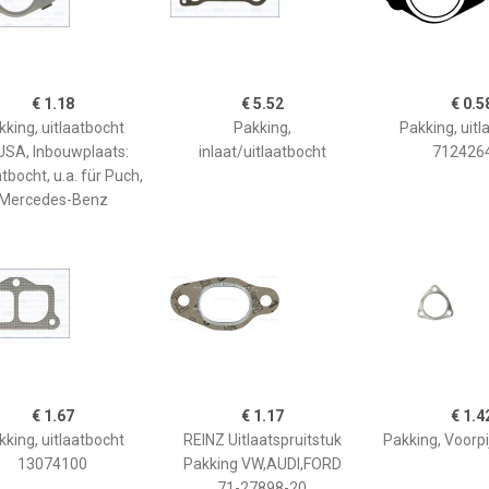
€ 1.18
€ 5.52
€ 0.5
kking, uitlaatbocht
Pakking,
Pakking, uitl
SA, Inbouwplaats:
inlaat/uitlaatbocht
712426
atbocht, u.a. für Puch,
Mercedes-Benz
€ 1.67
€ 1.17
€ 1.4
kking, uitlaatbocht
REINZ Uitlaatspruitstuk
Pakking, Voorp
13074100
Pakking VW,AUDI,FORD
71-27898-20