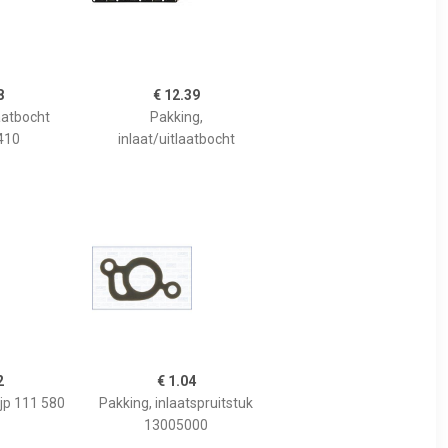
8
€ 12.39
aatbocht
Pakking,
410
inlaat/uitlaatbocht
2
€ 1.04
ijp 111 580
Pakking, inlaatspruitstuk
13005000