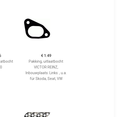
6
€ 1.49
aatbocht
Pakking, uitlaatbocht
0
VICTOR REINZ,
Inbouwplaats: Links: , u.a.
für Skoda, Seat, VW