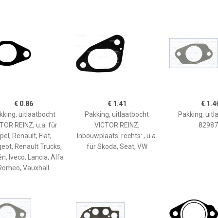
€ 0.86
€ 1.41
€ 1.4
kking, uitlaatbocht
Pakking, uitlaatbocht
Pakking, uitl
TOR REINZ, u.a. für
VICTOR REINZ,
82987
pel, Renault, Fiat,
Inbouwplaats: rechts: , u.a.
eot, Renault Trucks,
für Skoda, Seat, VW
ën, Iveco, Lancia, Alfa
Romeo, Vauxhall