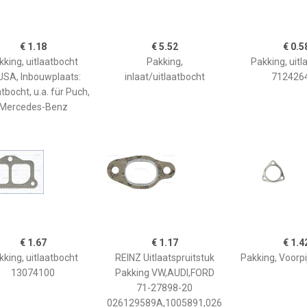
€ 1.18
€ 5.52
€ 0.5
kking, uitlaatbocht
Pakking,
Pakking, uitl
SA, Inbouwplaats:
inlaat/uitlaatbocht
712426
atbocht, u.a. für Puch,
Mercedes-Benz
€ 1.67
€ 1.17
€ 1.4
kking, uitlaatbocht
REINZ Uitlaatspruitstuk
Pakking, Voorp
13074100
Pakking VW,AUDI,FORD
71-27898-20
026129589A,1005891,026