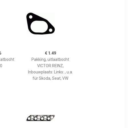
6
€ 1.49
aatbocht
Pakking, uitlaatbocht
0
VICTOR REINZ,
Inbouwplaats: Links: , u.a.
für Skoda, Seat, VW