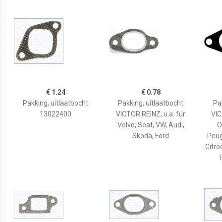
€ 1.24
€ 0.78
Pakking, uitlaatbocht
Pakking, uitlaatbocht
Pa
13022400
VICTOR REINZ, u.a. für
VIC
Volvo, Seat, VW, Audi,
O
Skoda, Ford
Peug
Citro