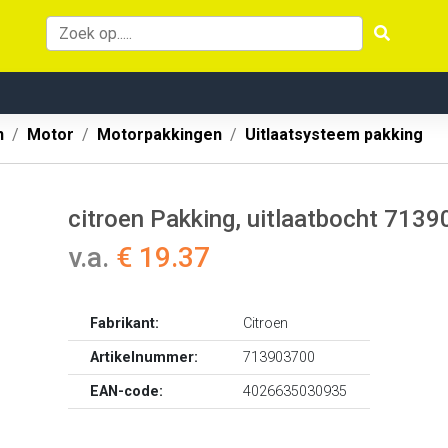
n
Motor
Motorpakkingen
Uitlaatsysteem pakking
citroen Pakking, uitlaatbocht 713
v.a.
€ 19.37
Fabrikant:
Citroen
Artikelnummer:
713903700
EAN-code:
4026635030935