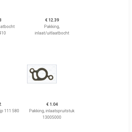
8
€ 12.39
aatbocht
Pakking,
410
inlaat/uitlaatbocht
2
€ 1.04
ijp 111 580
Pakking, inlaatspruitstuk
13005000