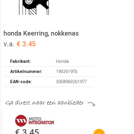
honda Keerring, nokkenas
v.a.
€ 3.45
Fabrikant:
Honda
Artikelnummer:
19026197b
EAN-code:
3358960261977
€ 3.45