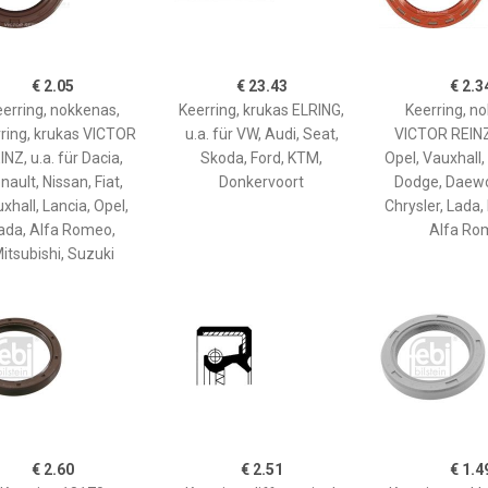
€ 2.05
€ 23.43
€ 2.3
erring, nokkenas,
Keerring, krukas ELRING,
Keerring, n
ring, krukas VICTOR
u.a. für VW, Audi, Seat,
VICTOR REINZ,
INZ, u.a. für Dacia,
Skoda, Ford, KTM,
Opel, Vauxhall,
nault, Nissan, Fiat,
Donkervoort
Dodge, Daewo
xhall, Lancia, Opel,
Chrysler, Lada, 
ada, Alfa Romeo,
Alfa Ro
itsubishi, Suzuki
€ 2.60
€ 2.51
€ 1.4