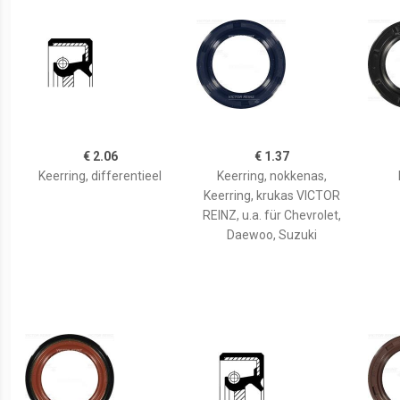
€ 2.06
€ 1.37
Keerring, differentieel
Keerring, nokkenas,
Keerring, krukas VICTOR
REINZ, u.a. für Chevrolet,
Daewoo, Suzuki