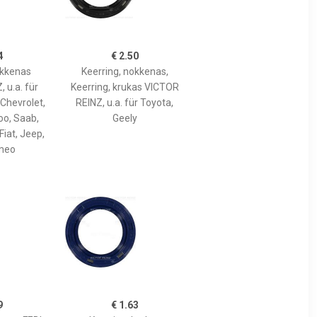
4
€ 2.50
okkenas
Keerring, nokkenas,
 u.a. für
Keerring, krukas VICTOR
 Chevrolet,
REINZ, u.a. für Toyota,
o, Saab,
Geely
Fiat, Jeep,
meo
9
€ 1.63