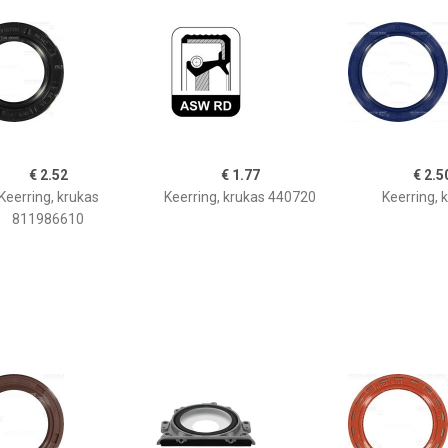
€ 2.52
€ 1.77
€ 2.5
Keerring, krukas
Keerring, krukas 440720
Keerring, 
811986610