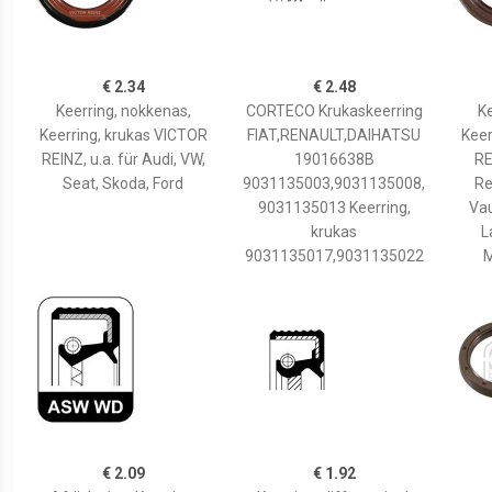
€ 2.34
€ 2.48
Keerring, nokkenas,
CORTECO Krukaskeerring
Ke
Keerring, krukas VICTOR
FIAT,RENAULT,DAIHATSU
Keer
REINZ, u.a. für Audi, VW,
19016638B
RE
Seat, Skoda, Ford
9031135003,9031135008,
Re
9031135013 Keerring,
Vau
krukas
L
9031135017,9031135022
M
€ 2.09
€ 1.92