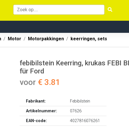
n
Motor
Motorpakkingen
keerringen, sets
febibilstein Keerring, krukas FEBI B
für Ford
voor
€ 3.81
Fabrikant:
Febibilstein
Artikelnummer:
07626
EAN-code:
4027816076261