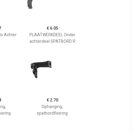
7
€ 6.05
s Achter
PLAATWERKDEEL Onder
achterdeel SPATBORD R
4
€ 2.70
ng,
Ophanging,
xering
spatbordfixering