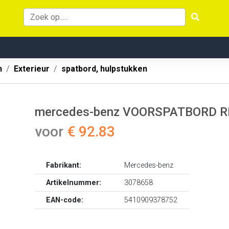
n
Exterieur
spatbord, hulpstukken
mercedes-benz VOORSPATBORD RE
voor
€ 92.83
Fabrikant:
Mercedes-benz
Artikelnummer:
3078658
EAN-code:
5410909378752