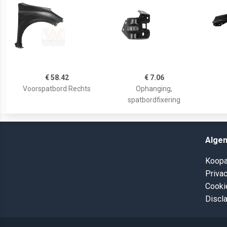
€ 58.42
€ 7.06
Voorspatbord Rechts
Ophanging,
spatbordfixering
Alge
Koopa
Privac
Cooki
Discl