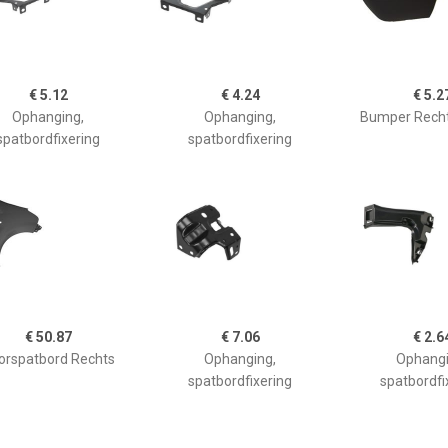
€ 5.12
€ 4.24
€ 5.2
Ophanging,
Ophanging,
Bumper Recht
spatbordfixering
spatbordfixering
€ 50.87
€ 7.06
€ 2.6
orspatbord Rechts
Ophanging,
Ophangi
spatbordfixering
spatbordfi