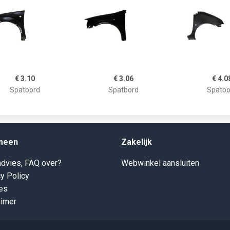
€ 3.10
€ 3.06
€ 4.0
Spatbord
Spatbord
Spatbo
meen
Zakelijk
dvies, FAQ over?
Webwinkel aansluiten
y Policy
es
aimer