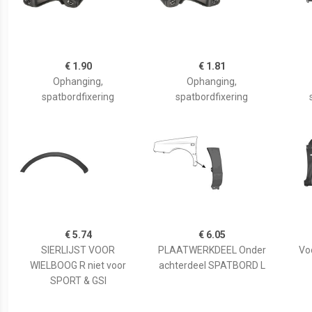
€ 1.90
€ 1.81
Ophanging,
Ophanging,
spatbordfixering
spatbordfixering
€ 5.74
€ 6.05
SIERLIJST VOOR
PLAATWERKDEEL Onder
Vo
WIELBOOG R niet voor
achterdeel SPATBORD L
SPORT & GSI