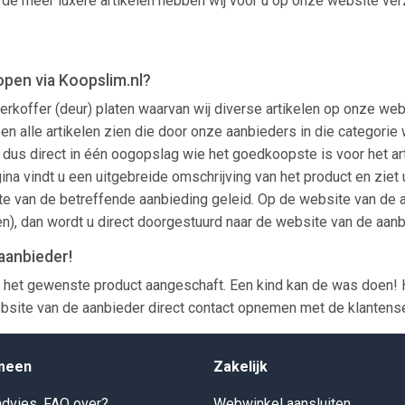
ok de meer luxere artikelen hebben wij voor u op onze website ver
open via Koopslim.nl?
terkoffer (deur) platen waarvan wij diverse artikelen op onze we
alleen alle artikelen zien die door onze aanbieders in die catego
dus direct in één oogopslag wie het goedkoopste is voor het arti
ina vindt u een uitgebreide omschrijving van het product en ziet 
e van de betreffende aanbieding geleid. Op de website van de aa
n), dan wordt u direct doorgestuurd naar de website van de aanb
aanbieder!
 het gewenste product aangeschaft. Een kind kan de was doen! H
bsite van de aanbieder direct contact opnemen met de klantenser
meen
Zakelijk
dvies, FAQ over?
Webwinkel aansluiten