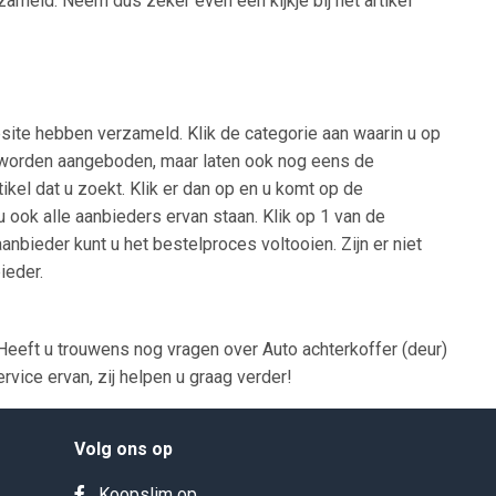
zameld. Neem dus zeker even een kijkje bij het artikel
bsite hebben verzameld. Klik de categorie aan waarin u op
rie worden aangeboden, maar laten ook nog eens de
kel dat u zoekt. Klik er dan op en u komt op de
u ook alle aanbieders ervan staan. Klik op 1 van de
nbieder kunt u het bestelproces voltooien. Zijn er niet
ieder.
eeft u trouwens nog vragen over Auto achterkoffer (deur)
vice ervan, zij helpen u graag verder!
Volg ons op
Koopslim op