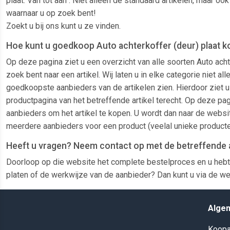
plaat. Van tot aan . Niet alleen de standaard artikelen, maar o
waarnaar u op zoek bent!
Zoekt u bij ons kunt u ze vinden.
Hoe kunt u goedkoop Auto achterkoffer (deur) plaat k
Op deze pagina ziet u een overzicht van alle soorten Auto ach
zoek bent naar een artikel. Wij laten u in elke categorie niet 
goedkoopste aanbieders van de artikelen zien. Hierdoor ziet u 
productpagina van het betreffende artikel terecht. Op deze pag
aanbieders om het artikel te kopen. U wordt dan naar de websit
meerdere aanbieders voor een product (veelal unieke producte
Heeft u vragen? Neem contact op met de betreffende 
Doorloop op die website het complete bestelproces en u hebt
platen of de werkwijze van de aanbieder? Dan kunt u via de we
Alge
Koopa