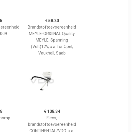
85
€ 58.20
oereenheid
Brandstoftoevoereenheid
009
MEYLE-ORIGINAL Quality
MEYLE, Spanning
(Volt)12V, u.a. für Opel,
Vauxhall, Saab
38
€ 108.34
fpomp
Flens,
brandstoftoevoereenheid
CONTINENTAL/VDO, u.a.