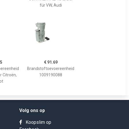
für VW, Audi
35
€ 91.69
oereenheid
Brandstoftoevoereenheid
r Citroën,
1009190088
ot
Volg ons op
Koopslim op