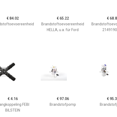
€ 84.02
€ 65.22
€ 68.
dstoftoevoereenheid
Brandstoftoevoereenheid
Brandstoftoev
HELLA, u.a. für Ford
2149190
€ 4.16
€ 97.06
€ 95.
angkoppeling FEBI
Brandstofpomp
Brandsto
BILSTEIN