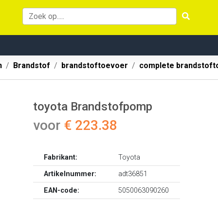
n
Brandstof
brandstoftoevoer
complete brandstoft
toyota Brandstofpomp
voor
€ 223.38
Fabrikant:
Toyota
Artikelnummer:
adt36851
EAN-code:
5050063090260