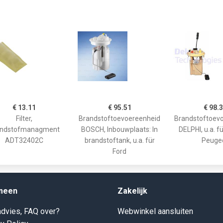
€ 13.11
€ 95.51
€ 98.
Filter,
Brandstoftoevoereenheid
Brandstoftoev
andstofmanagment
BOSCH, Inbouwplaats: In
DELPHI, u.a. fü
ADT32402C
brandstoftank, u.a. für
Peuge
Ford
meen
Zakelijk
dvies, FAQ over?
Webwinkel aansluiten