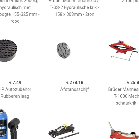
oint Potkrik 2000kg
Brüder Mannesmann 007-
2 Ton pot
hydraulisch met
T-GS-2 Hydraulische krik -
oogte 155-325 mm -
158 x 308mm - 2ton
rood
€ 7.49
€ 278.18
€ 25.
HP Autozubehör
Afstandsschijf
Brüder Mannes
Rubberen laag
T-1000 Mech
schaarkrik -