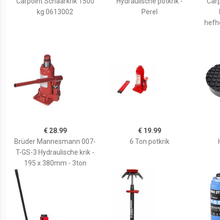
Carpoint Schaarkrik 1500
Hydraulische potkrik -
Carp
kg 0613002
Perel
hefh
€ 28.99
€ 19.99
Brüder Mannesmann 007-
6 Ton potkrik
T-GS-3 Hydraulische krik -
195 x 380mm - 3ton