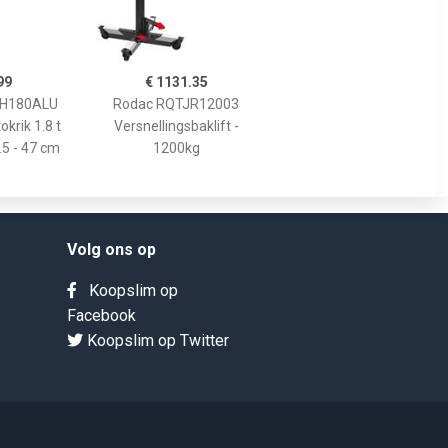
99
€ 1131.35
WH180ALU
Rodac RQTJR12003
okrik 1.8 t
Versnellingsbaklift -
.5 - 47 cm
1200kg
Volg ons op
Koopslim op
Facebook
Koopslim op Twitter