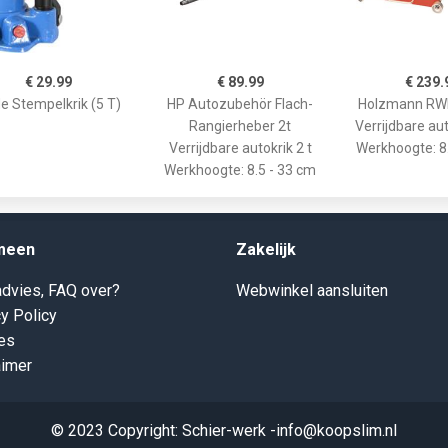
€ 29.99
€ 89.99
€ 239.
e Stempelkrik (5 T)
HP Autozubehör Flach-
Holzmann R
Rangierheber 2t
Verrijdbare aut
Verrijdbare autokrik 2 t
Werkhoogte: 8
Werkhoogte: 8.5 - 33 cm
meen
Zakelijk
dvies, FAQ over?
Webwinkel aansluiten
y Policy
es
aimer
© 2023 Copyright: Schier-werk -info@koopslim.nl