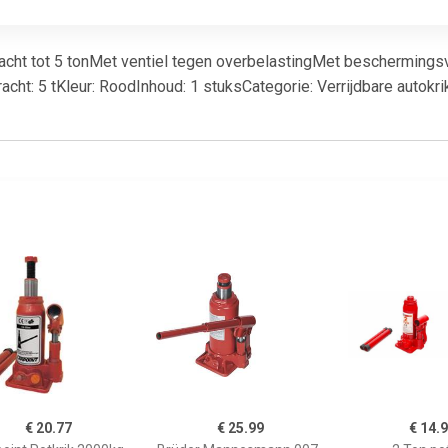
cht tot 5 tonMet ventiel tegen overbelastingMet beschermingsv
racht: 5 tKleur: RoodInhoud: 1 stuksCategorie: Verrijdbare au
€ 20.77
€ 25.99
€ 14.