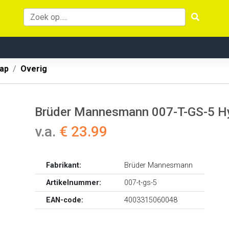
ap
Overig
Brüder Mannesmann 007-T-GS-5 Hyd
v.a.
€ 23.99
Fabrikant:
Brüder Mannesmann
Artikelnummer:
007-t-gs-5
EAN-code:
4003315060048