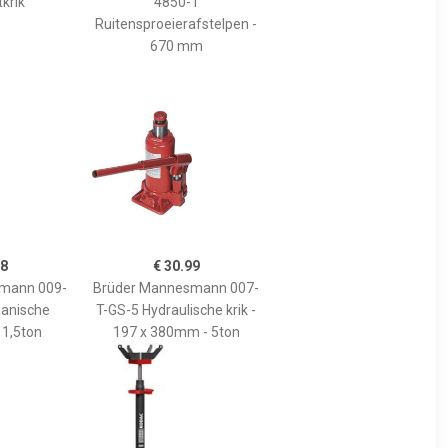
krik
4850-1
Ruitensproeierafstelpen -
670 mm
88
€ 30.99
mann 009-
Brüder Mannesmann 007-
anische
T-GS-5 Hydraulische krik -
 1,5ton
197 x 380mm - 5ton