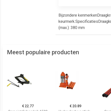
Bijzondere kenmerkenDraagkra
keurmerk.SpecificatiesDraagk
(max.): 380 mm
Meest populaire producten
€ 22.77
€ 20.89