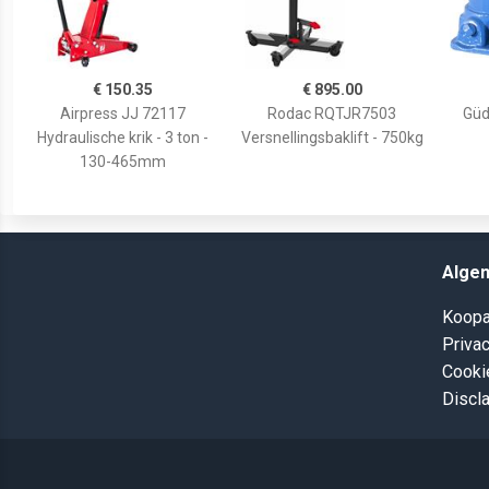
€ 150.35
€ 895.00
Airpress JJ 72117
Rodac RQTJR7503
Güd
Hydraulische krik - 3 ton -
Versnellingsbaklift - 750kg
130-465mm
Alge
Koopa
Privac
Cooki
Discl