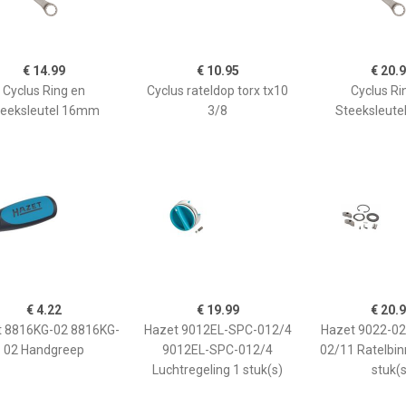
€ 14.99
€ 10.95
€ 20.
Cyclus Ring en
Cyclus rateldop torx tx10
Cyclus Ri
teeksleutel 16mm
3/8
Steeksleut
€ 4.22
€ 19.99
€ 20.
t 8816KG-02 8816KG-
Hazet 9012EL-SPC-012/4
Hazet 9022-02
02 Handgreep
9012EL-SPC-012/4
02/11 Ratelbi
Luchtregeling 1 stuk(s)
stuk(s