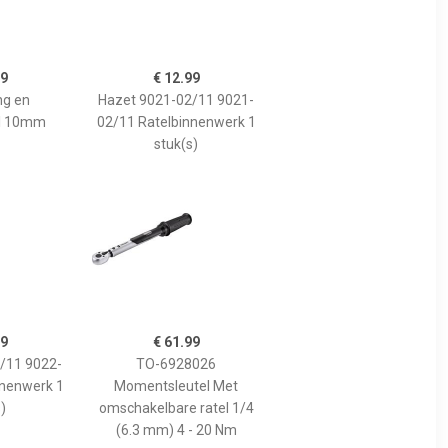
99
€ 12.99
ng en
Hazet 9021-02/11 9021-
el 10mm
02/11 Ratelbinnenwerk 1
stuk(s)
99
€ 61.99
/11 9022-
TO-6928026
nnenwerk 1
Momentsleutel Met
)
omschakelbare ratel 1/4
(6.3 mm) 4 - 20 Nm