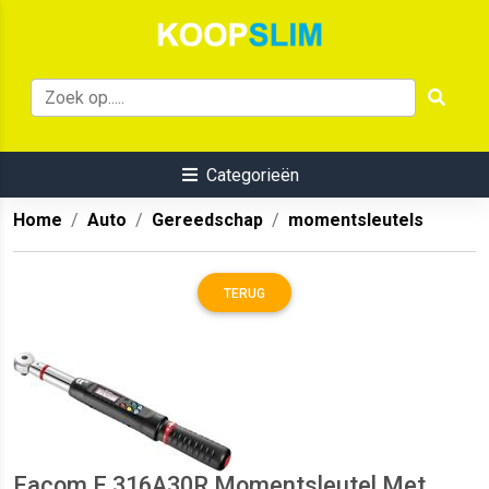
Categorieën
Home
Auto
Gereedschap
momentsleutels
TERUG
Facom E.316A30R Momentsleutel Met