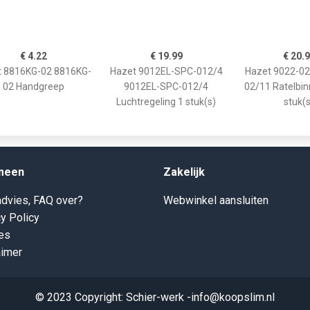
€ 4.22
€ 19.99
€ 20.
t 8816KG-02 8816KG-
Hazet 9012EL-SPC-012/4
Hazet 9022-02
02 Handgreep
9012EL-SPC-012/4
02/11 Ratelbi
Luchtregeling 1 stuk(s)
stuk(s
meen
Zakelijk
dvies, FAQ over?
Webwinkel aansluiten
y Policy
es
aimer
© 2023 Copyright: Schier-werk -info@koopslim.nl