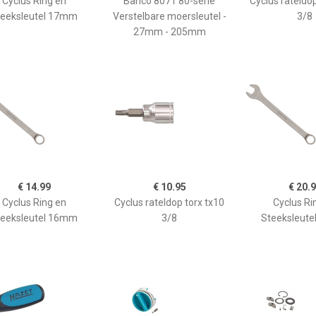
Cyclus Ring en
Bahco 8071 80-serie
Cyclus rateldop
teeksleutel 17mm
Verstelbare moersleutel -
3/8
27mm - 205mm
€ 14.99
€ 10.95
€ 20.
Cyclus Ring en
Cyclus rateldop torx tx10
Cyclus Ri
teeksleutel 16mm
3/8
Steeksleut