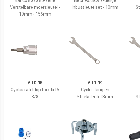
Bahco 8070 80-serie
Beta 96/SC9 9-delige
Verstelbare moersleutel -
Inbussleutelset - 10mm
S
19mm - 155mm
€ 10.95
€ 11.99
Cyclus rateldop torx tx15
Cyclus Ring en
3/8
Steeksleutel 8mm
S