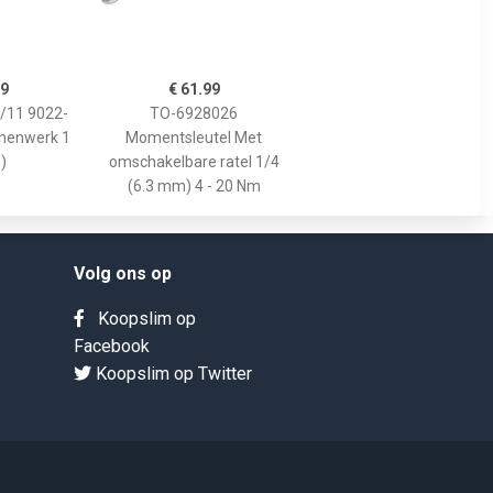
99
€ 61.99
/11 9022-
TO-6928026
nnenwerk 1
Momentsleutel Met
)
omschakelbare ratel 1/4
(6.3 mm) 4 - 20 Nm
Volg ons op
Koopslim op
Facebook
Koopslim op Twitter