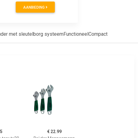
AANBIEDING
Houder met sleutelborg systeemFunctioneelCompact
95
€ 22.99