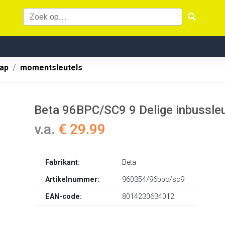
ap
momentsleutels
Beta 96BPC/SC9 9 Delige inbussleu
v.a.
€ 29.99
Fabrikant:
Beta
Artikelnummer:
960354/96bpc/sc9
EAN-code:
8014230634012