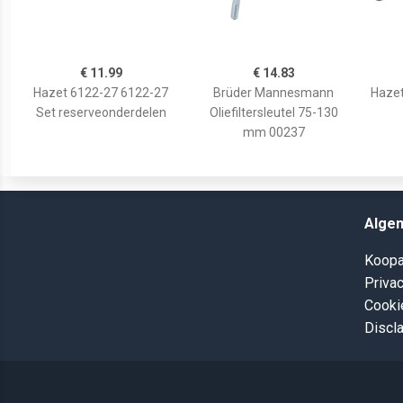
€ 11.99
€ 14.83
Hazet 6122-27 6122-27
Brüder Mannesmann
Haze
Set reserveonderdelen
Oliefiltersleutel 75-130
mm 00237
Alge
Koopa
Privac
Cooki
Discl