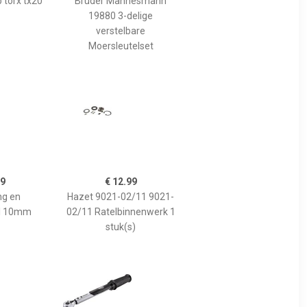
 torx tx20
Brüder Mannesmann
19880 3-delige
verstelbare
Moersleutelset
99
€ 12.99
ng en
Hazet 9021-02/11 9021-
el 10mm
02/11 Ratelbinnenwerk 1
stuk(s)