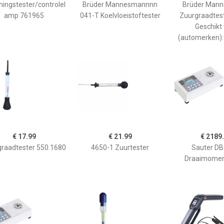
ingstester/controlel
Brüder Mannesmannnn
Brüder Man
amp 761965
041-T Koelvloeistoftester
Zuurgraadtes
Geschikt
(automerken):
€ 17.99
€ 21.99
€ 2189
raadtester 550.1680
4650-1 Zuurtester
Sauter DB
Draaimomen