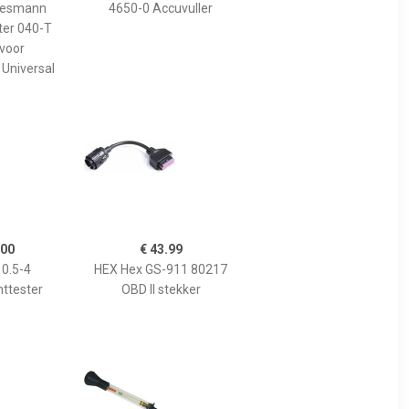
nesmann
4650-0 Accuvuller
ter 040-T
 voor
 Universal
.00
€ 43.99
 0.5-4
HEX Hex GS-911 80217
ttester
OBD II stekker