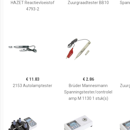
HAZET Reactievloeistof
Zuurgraadtester BB10
Spann
4793-2
€ 11.83
€ 2.86
2153 Autolamptester
Brüder Mannesmann
Zuurg
Spanningstester/controlel
amp M 1130 1 stuk(s)