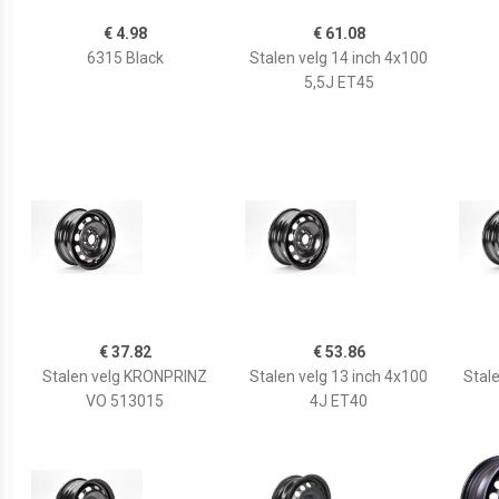
€ 4.98
€ 61.08
6315 Black
Stalen velg 14 inch 4x100
5,5J ET45
€ 37.82
€ 53.86
Stalen velg KRONPRINZ
Stalen velg 13 inch 4x100
Stale
VO 513015
4J ET40