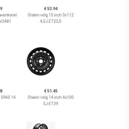
99
€ 53.94
Zwenkwiel
Stalen velg 15 inch 3x112
r V2481
4,5J ET23,5
88
€ 51.45
n 5960 14
Stalen velg 14 inch 4x100
5J ET39