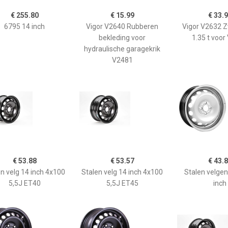
€ 255.80
€ 15.99
€ 33.
6795 14 inch
Vigor V2640 Rubberen
Vigor V2632 
bekleding voor
1.35 t voo
hydraulische garagekrik
V2481
€ 53.88
€ 53.57
€ 43.
n velg 14 inch 4x100
Stalen velg 14 inch 4x100
Stalen velge
5,5J ET40
5,5J ET45
inch