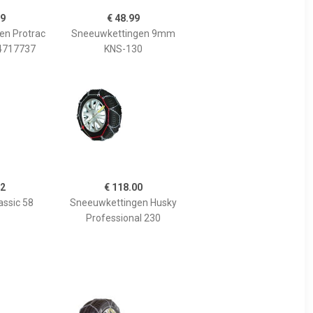
99
€ 48.99
en Protrac
Sneeuwkettingen 9mm
 4717737
KNS-130
42
€ 118.00
assic 58
Sneeuwkettingen Husky
Professional 230