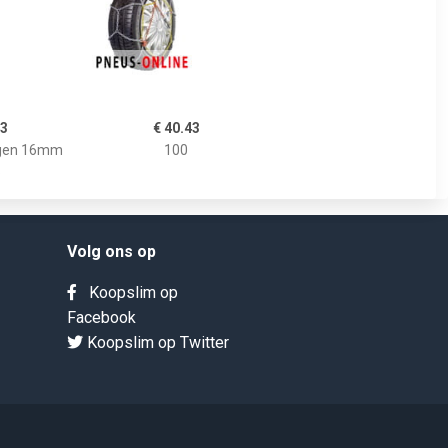
43
€ 40.43
gen 16mm
100
6
Volg ons op
Koopslim op
Facebook
Koopslim op Twitter