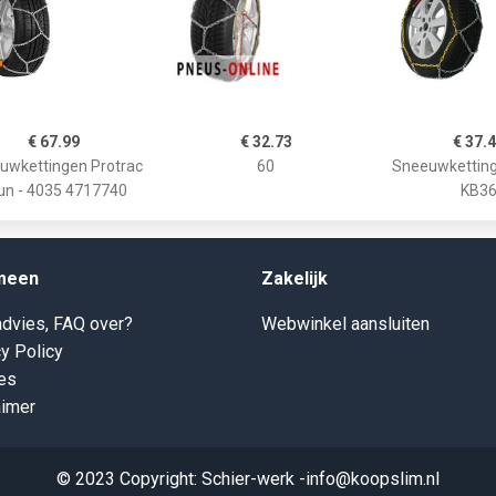
€ 67.99
€ 32.73
€ 37.
uwkettingen Protrac
60
Sneeuwkettin
un - 4035 4717740
KB3
meen
Zakelijk
dvies, FAQ over?
Webwinkel aansluiten
y Policy
es
aimer
© 2023 Copyright: Schier-werk -info@koopslim.nl