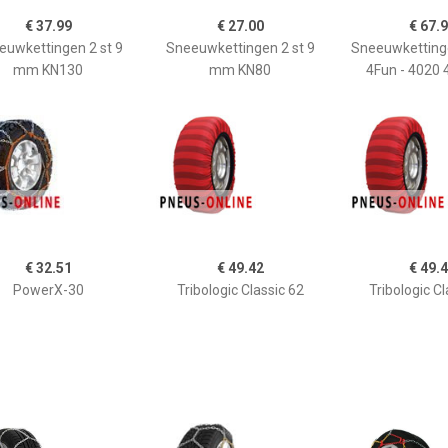
€ 37.99
€ 27.00
€ 67.
euwkettingen 2 st 9
Sneeuwkettingen 2 st 9
Sneeuwketting
mm KN130
mm KN80
4Fun - 4020
€ 32.51
€ 49.42
€ 49.
PowerX-30
Tribologic Classic 62
Tribologic Cl