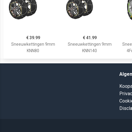
€ 39.99
€ 41.99
Sneeuwkettingen 9mm
Sneeuwkettingen 9mm
Snee
KNN80
KNN140
4F
Alge
Koopa
Privac
Cooki
Discl