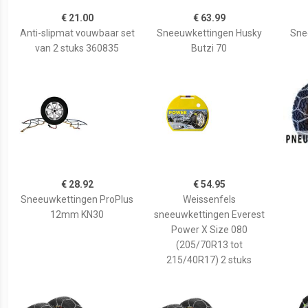
€ 21.00
€ 63.99
Anti-slipmat vouwbaar set
Sneeuwkettingen Husky
Sne
van 2 stuks 360835
Butzi 70
€ 28.92
€ 54.95
Sneeuwkettingen ProPlus
Weissenfels
12mm KN30
sneeuwkettingen Everest
Power X Size 080
(205/70R13 tot
215/40R17) 2 stuks