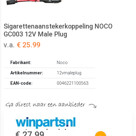
Sigarettenaanstekerkoppeling NOCO
GC003 12V Male Plug
v.a.
€ 25.99
Fabrikant:
Noco
Artikelnummer:
12vmaleplug
EAN-code:
0046221100563
€ 27.99