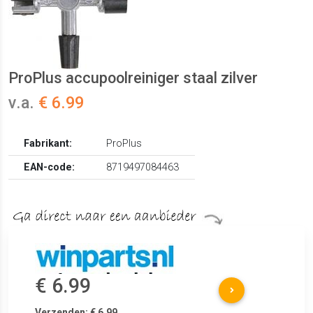
ProPlus accupoolreiniger staal zilver
v.a.
€ 6.99
Fabrikant:
ProPlus
EAN-code:
8719497084463
€ 6.99
Verzenden: € 6.99