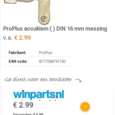
ProPlus accuklem ( ) DIN 16 mm messing
v.a.
€ 2.99
Fabrikant:
ProPlus
EAN-code:
8717568797182
€ 2.99
Verzenden: € 6.99