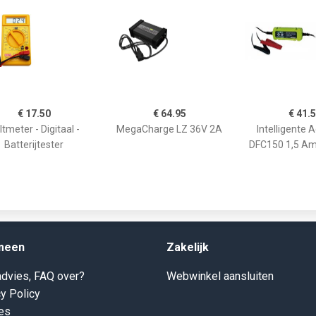
€ 17.50
€ 64.95
€ 41.
ltmeter - Digitaal -
MegaCharge LZ 36V 2A
Intelligente 
Batterijtester
DFC150 1,5 Am
meen
Zakelijk
dvies, FAQ over?
Webwinkel aansluiten
y Policy
es