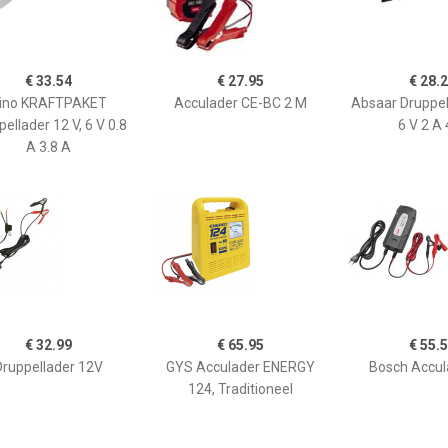
€ 33.54
€ 27.95
€ 28.
ino KRAFTPAKET
Acculader CE-BC 2 M
Absaar Druppel
ellader 12 V, 6 V 0.8
6 V 2 A 
A 3.8 A
€ 32.99
€ 65.95
€ 55.
Druppellader 12V
GYS Acculader ENERGY
Bosch Accul
124, Traditioneel