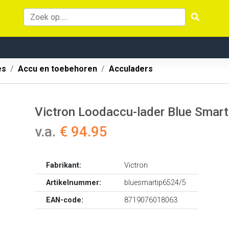
es
Accu en toebehoren
Acculaders
Victron Loodaccu-lader Blue Smart
v.a.
€ 94.95
Fabrikant:
Victron
Artikelnummer:
bluesmartip6524/5
EAN-code:
8719076018063