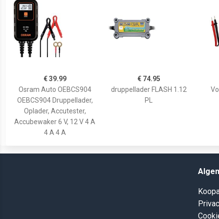
€ 39.99
€ 74.95
Osram Auto OEBCS904
druppellader FLASH 1.12
Vo
OEBCS904 Druppellader,
PL
Oplader, Accutester,
Accubewaker 6 V, 12 V 4 A
4 A 4 A
Alge
Koopa
Privac
Cooki