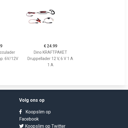
59
€ 24.99
Acculader
Dino KRAFTPAKET
p. 6V/12V
Druppellader 12 V, 6 V 1 A
1 A
Volg ons op
Koopslim op
Facebook
Koopslim op Twitter