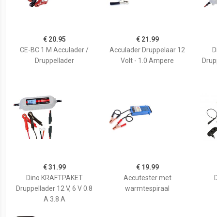
€ 20.95
€ 21.99
CE-BC 1 M Acculader /
Acculader Druppelaar 12
D
Druppellader
Volt - 1.0 Ampere
Drupp
€ 31.99
€ 19.99
Dino KRAFTPAKET
Accutester met
Druppellader 12 V, 6 V 0.8
warmtespiraal
A 3.8 A