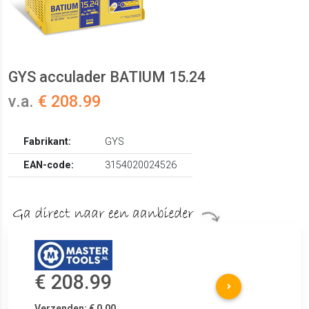
GYS acculader BATIUM 15.24
v.a.
€ 208.99
Fabrikant:
GYS
EAN-code:
3154020024526
€ 208.99
Verzenden: € 0.00