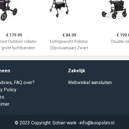
€ 179.99
€ 84.99
€ 199.
med Outdoor rollator
Lichtgewicht Rollator
Double rol
 grote luchtbanden
(Opvouwbaar) Zwart
meen
Zakelijk
dvies, FAQ over?
Webwinkel aansluiten
y Policy
es
aimer
© 2023 Copyright: Schier-werk -info@koopslim.nl