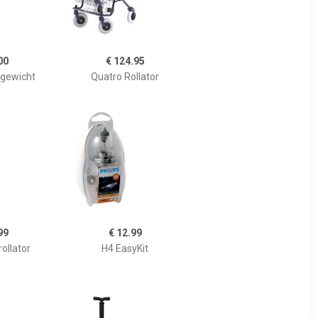
00
€ 124.95
tgewicht
Quatro Rollator
99
€ 12.99
ollator
H4 EasyKit