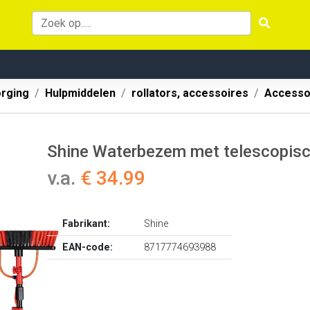
orging
Hulpmiddelen
rollators, accessoires
Accesso
Shine Waterbezem met telescopisc
v.a.
€ 34.99
Fabrikant:
Shine
EAN-code:
8717774693988