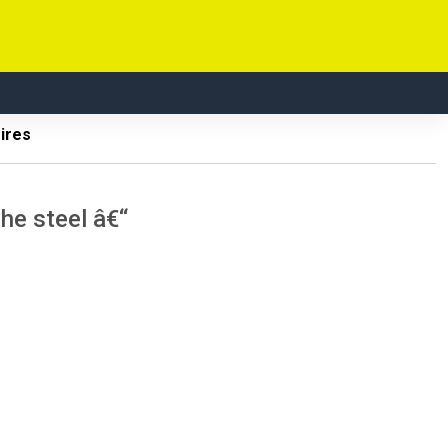
ires
he steel â€“