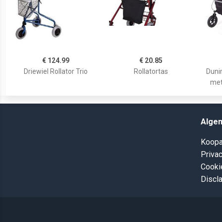
€ 124.99
€ 20.85
Driewiel Rollator Trio
Rollatortas
Duni
met
Alge
Koopa
Privac
Cooki
Discl