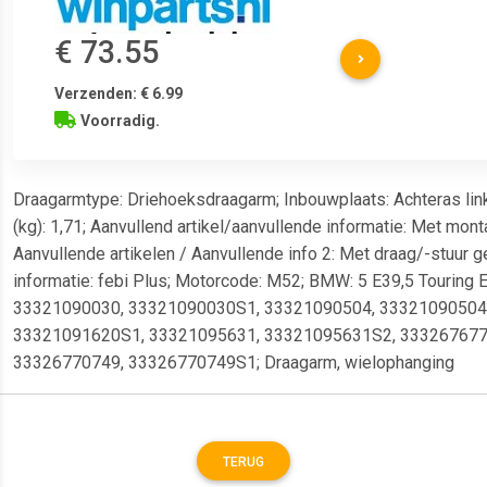
€ 73.55
Verzenden: € 6.99
Voorradig.
Draagarmtype: Driehoeksdraagarm; Inbouwplaats: Achteras link
(kg): 1,71; Aanvullend artikel/aanvullende informatie: Met mon
Aanvullende artikelen / Aanvullende info 2: Met draag/-stuur g
informatie: febi Plus; Motorcode: M52; BMW: 5 E39,5 Touring 
33321090030, 33321090030S1, 33321090504, 33321090504
33321091620S1, 33321095631, 33321095631S2, 333267677
33326770749, 33326770749S1; Draagarm, wielophanging
TERUG