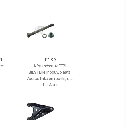
11
€ 1.99
rm
Afstandsstuk FEBI
BILSTEIN, Inbouwplaats:
Vooras links en rechts, u.a.
für Audi