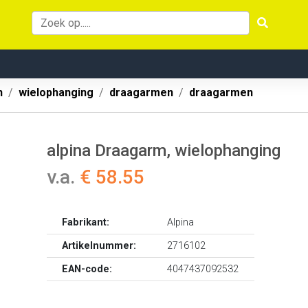
n
wielophanging
draagarmen
draagarmen
alpina Draagarm, wielophanging
v.a.
€ 58.55
Fabrikant:
Alpina
Artikelnummer:
2716102
EAN-code:
4047437092532