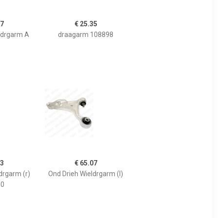
77
€ 25.35
ldrgarm A
draagarm 108898
23
€ 65.07
drgarm (r)
Ond Drieh Wieldrgarm (l)
30