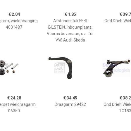
€ 2.04
€ 1.85
€ 39.
garm, wielophanging
Afstandsstuk FEBI
Ond Drieh Wie
4001487
BILSTEIN, Inbouwplaats:
Vooras bovenaan, u.a. für
VW, Audi, Skoda
€ 24.28
€ 34.45
€ 38.
erset wieldraagarm
Draagarm 29422
Ond Drieh Wiel
06350
TC18