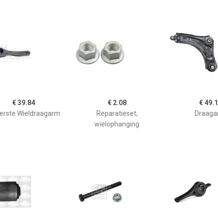
€ 39.84
€ 2.08
€ 49.
erste Wieldraagarm
Reparatieset,
Draaga
wielophanging