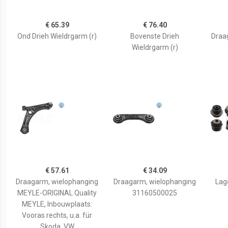
€ 65.39
€ 76.40
Ond Drieh Wieldrgarm (r)
Bovenste Drieh
Draa
Wieldrgarm (r)
€ 57.61
€ 34.09
Draagarm, wielophanging
Draagarm, wielophanging
Lag
MEYLE-ORIGINAL Quality
31160500025
MEYLE, Inbouwplaats:
Vooras rechts, u.a. für
Skoda, VW