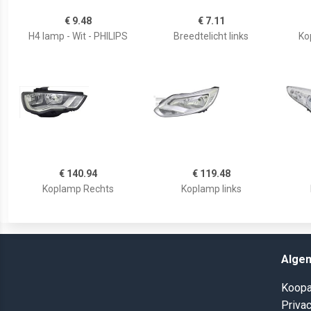
€ 9.48
€ 7.11
H4 lamp - Wit - PHILIPS
Breedtelicht links
Ko
€ 140.94
€ 119.48
Koplamp Rechts
Koplamp links
Alge
Koopa
Privac