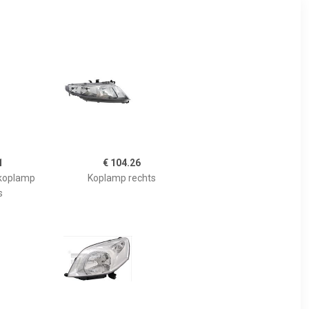
1
€ 104.26
 koplamp
Koplamp rechts
s