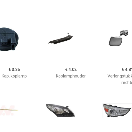
€ 3.35
€ 4.02
€ 4.8
Kap, koplamp
Koplamphouder
Verlengstuk
recht