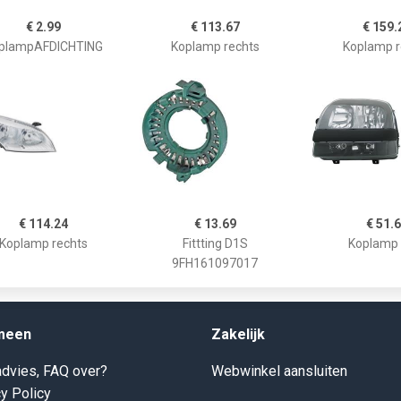
€ 2.99
€ 113.67
€ 159.
plampAFDICHTING
Koplamp rechts
Koplamp r
€ 114.24
€ 13.69
€ 51.
Koplamp rechts
Fittting D1S
Koplamp 
9FH161097017
meen
Zakelijk
dvies, FAQ over?
Webwinkel aansluiten
y Policy