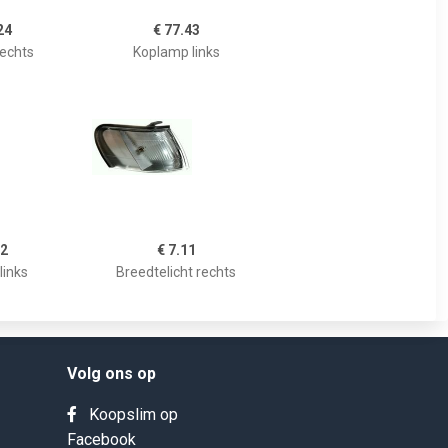
24
€ 77.43
echts
Koplamp links
62
€ 7.11
links
Breedtelicht rechts
Volg ons op
Koopslim op
Facebook