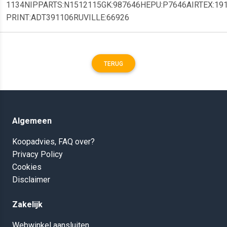
1134NIPPARTS:N1512115GK:987646HEPU:P7646AIRTEX:19
PRINT:ADT391106RUVILLE:66926
TERUG
Algemeen
Koopadvies, FAQ over?
Privacy Policy
Cookies
Disclaimer
Zakelijk
Webwinkel aansluiten